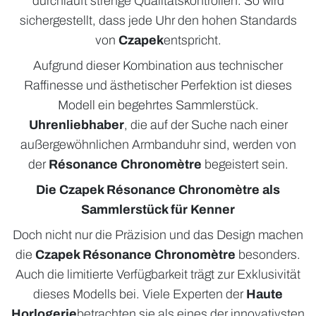
durchläuft strenge Qualitätskontrollen. So wird
sichergestellt, dass jede Uhr den hohen Standards
von
Czapek
entspricht.
Aufgrund dieser Kombination aus technischer
Raffinesse und ästhetischer Perfektion ist dieses
Modell ein begehrtes Sammlerstück.
Uhrenliebhaber
, die auf der Suche nach einer
außergewöhnlichen Armbanduhr sind, werden von
der
Résonance Chronomètre
begeistert sein.
Die Czapek Résonance Chronomètre als
Sammlerstück für Kenner
Doch nicht nur die Präzision und das Design machen
die
Czapek Résonance Chronomètre
besonders.
Auch die limitierte Verfügbarkeit trägt zur Exklusivität
dieses Modells bei. Viele Experten der
Haute
Horlogerie
betrachten sie als eines der innovativsten