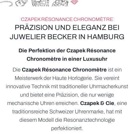
CZAPEK RÉSONANCE CHRONOMÈTRE
PRÄZISION UND ELEGANZ BEI
JUWELIER BECKER IN HAMBURG
Die Perfektion der Czapek Résonance
Chronomètre in einer Luxusuhr
ROLEX
Die
Czapek Résonance Chronomètre
ist ein
UHREN
Meisterwerk der Haute Horlogerie. Sie vereint
innovative Technik mit traditioneller Uhrmacherkunst
SCHMUCK
und bietet eine Präzision, die nur wenige
HOCHZEIT
mechanische Uhren erreichen.
Czapek & Cie
, eine
traditionsreiche Schweizer Uhrenmarke, hat mit
ACCESSOIRES
diesem Modell die Resonanztechnologie
ÜBER UNS
perfektioniert.