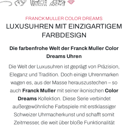
FRANCK MULLER COLOR DREAMS
LUXUSUHREN MIT EINZIGARTIGEM
FARBDESIGN
Die farbenfrohe Welt der Franck Muller Color
Dreams Uhren
Die Welt der Luxusuhren ist geprägt von Präzision,
ROLEX
Eleganz und Tradition. Doch einige Uhrenmarken
UHREN
wagen es, aus der Masse herauszustechen – so
auch
Franck Muller
mit seiner ikonischen
Color
SCHMUCK
Dreams
Kollektion. Diese Serie verbindet
HOCHZEIT
außergewöhnliche Farbspiele mit erstklassiger
Schweizer Uhrmacherkunst und schafft somit
ACCESSOIRES
Zeitmesser, die weit über bloße Funktionalität
ÜBER UNS