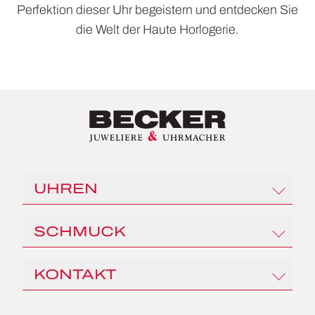
Perfektion dieser Uhr begeistern und entdecken Sie
die Welt der Haute Horlogerie.
UHREN
Rolex
SCHMUCK
Angelus
Czapek
Al Coro
KONTAKT
Franck Muller
Capolavoro
Gerald Charles
FOPE
Juwelier Becker