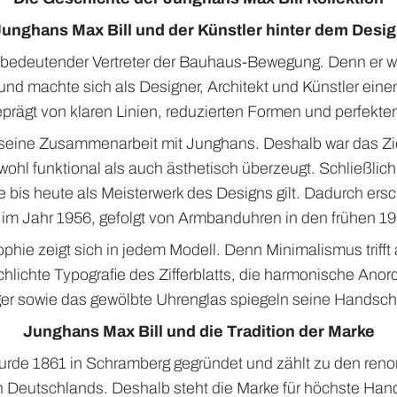
unghans Max Bill und der Künstler hinter dem Desi
n bedeutender Vertreter der Bauhaus-Bewegung. Denn er w
nd machte sich als Designer, Architekt und Künstler ei
geprägt von klaren Linien, reduzierten Formen und perfekte
eine Zusammenarbeit mit Junghans. Deshalb war das Zie
wohl funktional als auch ästhetisch überzeugt. Schließlic
ie bis heute als Meisterwerk des Designs gilt. Dadurch ers
 im Jahr 1956, gefolgt von Armbanduhren in den frühen 1
phie zeigt sich in jedem Modell. Denn Minimalismus trifft 
hlichte Typografie des Zifferblatts, die harmonische Ano
er sowie das gewölbte Uhrenglas spiegeln seine Handschri
Junghans Max Bill und die Tradition der Marke
rde 1861 in Schramberg gegründet und zählt zu den ren
n Deutschlands. Deshalb steht die Marke für höchste Ha