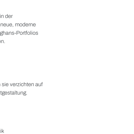
in der
e neue, moderne
nghans-Portfolios
en.
 sie verzichten auf
ttgestaltung.
ik