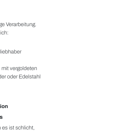
n
ge Verarbeitung.
ich:
liebhaber
 mit vergoldeten
er oder Edelstahl
tion
s
s ist schlicht,