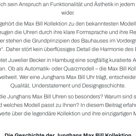
ich sein Anspruch an Funktionalität und Ästhetik in jedem
wider.
gehört die Max Bill Kollektion zu den bekanntesten Mode
ugen die Uhren durch ihre klare Formsprache und ihre Re
er stehen die Grundprinzipien des Bauhauses im Vordergr
“. Daher stört kein überflüssiges Detail die Harmonie des
et Juwelier Becker in Hamburg eine sorgfältig kuratierte 
an. Ob als Automatik- oder Quarzmodell – die Max Bill Koll
eltweit. Wer eine Junghans Max Bill Uhr trägt, entscheidet
Qualität, Understatement und Designgeschichte.
ie Junghans Max Bill Uhren so besonders? Warum sind si
d welches Modell passt zu Ihnen? In diesem Beitrag erfahr
rte über die legendäre Kollektion und ihre einzigartigen
Die Geschichte der Junghans Max Bill Kollektion