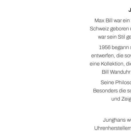
J
Max Bill war ei
Schweiz geboren u
war sein Stil 
1956 begann s
entwerfen, die so
eine Kollektion, d
Bill Wanduhr
Seine Philoso
Besonders die sc
und Zeig
Junghans wu
Uhrenhersteller