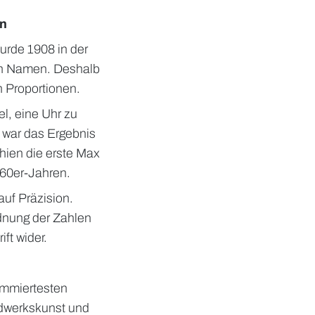
gn
urde 1908 in der
nen Namen. Deshalb
n Proportionen.
l, eine Uhr zu
h war das Ergebnis
chien die erste Max
960er-Jahren.
auf Präzision.
rdnung der Zahlen
ft wider.
ommiertesten
ndwerkskunst und