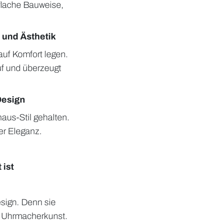
flache Bauweise,
 und Ästhetik
auf Komfort legen.
f und überzeugt
Design
aus-Stil gehalten.
er Eleganz.
 ist
sign. Denn sie
r Uhrmacherkunst.