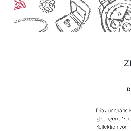
Z
D
Die Junghans Ma
gelungene Verb
Kollektion vom 