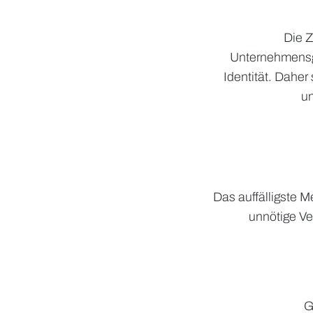
Die Z
Unternehmensge
Identität. Daher
un
Das auffälligste M
unnötige Ver
G