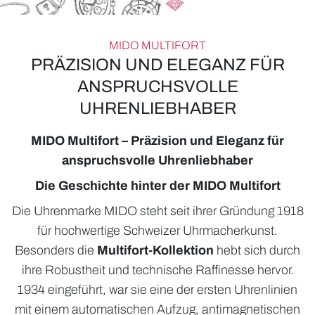
MIDO MULTIFORT
PRÄZISION UND ELEGANZ FÜR
ANSPRUCHSVOLLE
UHRENLIEBHABER
ROLEX
MIDO Multifort – Präzision und Eleganz für
anspruchsvolle Uhrenliebhaber
UHREN
Die Geschichte hinter der MIDO Multifort
SCHMUCK
Die Uhrenmarke MIDO steht seit ihrer Gründung 1918
HOCHZEIT
für hochwertige Schweizer Uhrmacherkunst.
Besonders die
Multifort-Kollektion
hebt sich durch
ACCESSOIRES
ihre Robustheit und technische Raffinesse hervor.
ÜBER UNS
1934 eingeführt, war sie eine der ersten Uhrenlinien
mit einem automatischen Aufzug, antimagnetischen