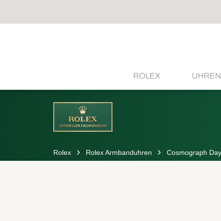
ROLEX
UHREN
Rolex
Rolex Armbanduhren
Cosmograph Day