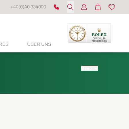
+49(0)40 334090
RES
ÜBER UNS
Menü