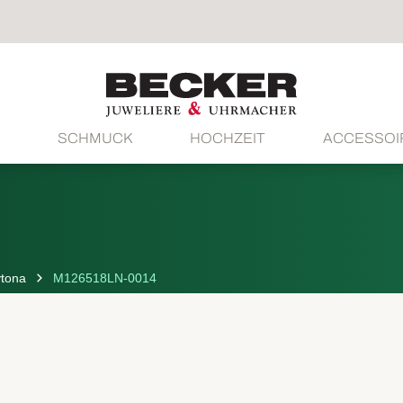
SCHMUCK
HOCHZEIT
ACCESSOI
tona
M126518LN-0014