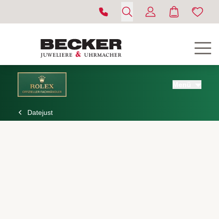
Menü
Datejust
ROLEX
UHREN
SCHMUCK
HOCHZEIT