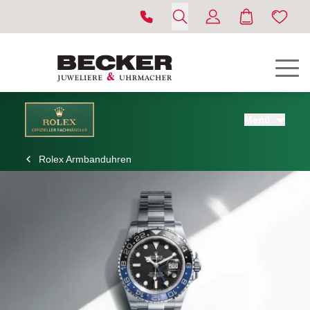
Menü
Rolex Armbanduhren
ROLEX
UHREN
SCHMUCK
HOCHZEIT