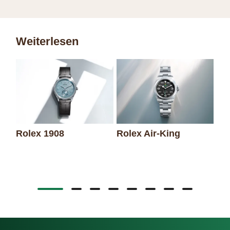
Weiterlesen
Rolex 1908
Rolex Air-King
Ro
Da