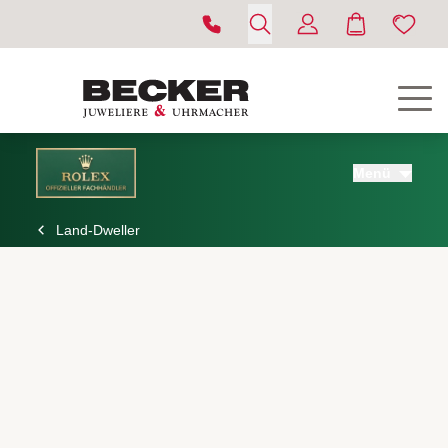
Menü
Land-Dweller
ROLEX
UHREN
SCHMUCK
HOCHZEIT