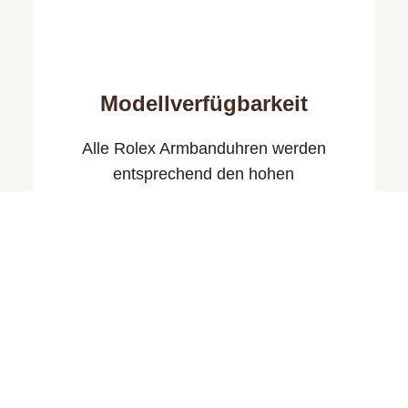
Modellverfügbarkeit
Alle Rolex Armbanduhren werden
entsprechend den hohen
Qualitäts­standards der Marke mit größter
Sorgfalt von Hand gefertigt. Es ist
selbstverständlich, dass ein solches
Anforderungsniveau die
Produktionskapazitäten von Rolex
beeinflusst.
Einschränkungen bei der Verfügbarkeit
bestimmter – insbesondere der