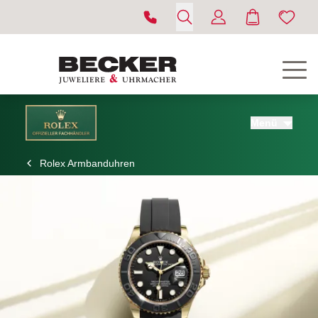
Menü
Rolex Armbanduhren
ROLEX
UHREN
SCHMUCK
HOCHZEIT