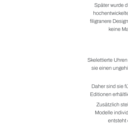
Später wurde di
hochentwickelt
filigranere Desig
keine Ma
Skelettierte Uhren
sie einen ungehi
Daher sind sie f
Editionen erhält
Zusätzlich st
Modelle individ
entsteht