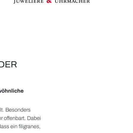
 DER
ewöhnliche
lt. Besonders
hr offenbart. Dabei
ass ein filigranes,