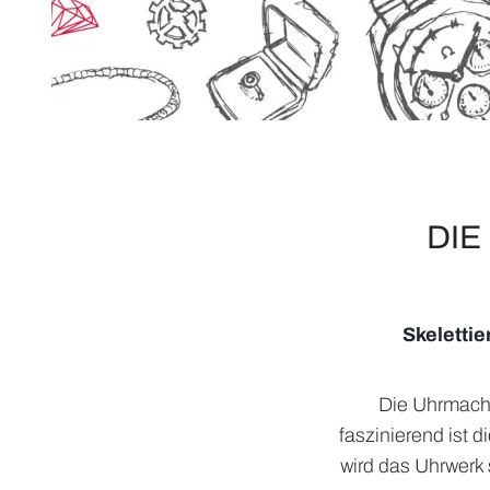
DIE
Skelettie
Die Uhrmache
faszinierend ist d
wird das Uhrwerk s