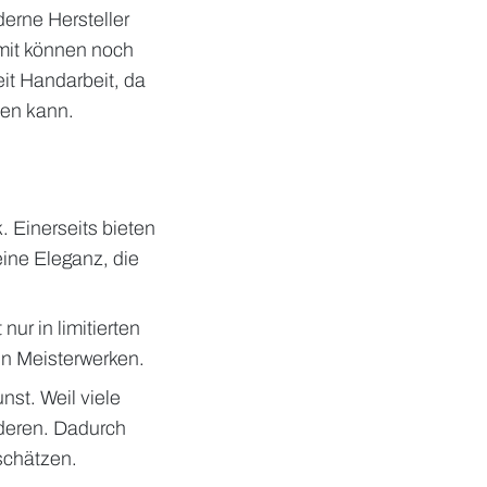
derne Hersteller
mit können noch
eit Handarbeit, da
zen kann.
. Einerseits bieten
eine Eleganz, die
ur in limitierten
en Meisterwerken.
st. Weil viele
anderen. Dadurch
schätzen.