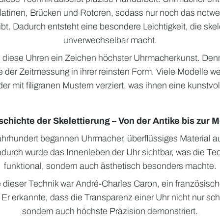
Platinen, Brücken und Rotoren, sodass nur noch das notwe
bt. Dadurch entsteht eine besondere Leichtigkeit, die skel
unverwechselbar macht.
d diese Uhren ein Zeichen höchster Uhrmacherkunst. Denn
 der Zeitmessung in ihrer reinsten Form. Viele Modelle 
der mit filigranen Mustern verziert, was ihnen eine kunstvol
schichte der Skelettierung – Von der Antike bis zur 
ahrhundert begannen Uhrmacher, überflüssiges Material a
durch wurde das Innenleben der Uhr sichtbar, was die Tec
funktional, sondern auch ästhetisch besonders machte.
e dieser Technik war André-Charles Caron, ein französis
 Er erkannte, dass die Transparenz einer Uhr nicht nur sc
sondern auch höchste Präzision demonstriert.