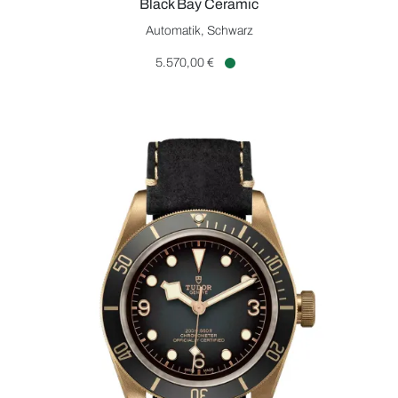
Black Bay Ceramic
TUDOR Black Bay Ceramic, Ref: M79210CNU-0001, Preis: 5.5
Automatik, Schwarz
5.570,00 €
Verfügbar