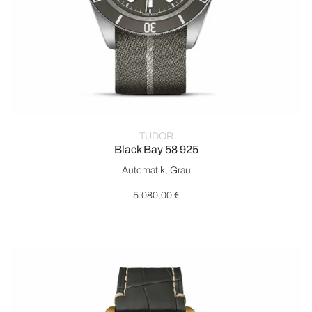
TUDOR
Black Bay 58 925
TUDOR Black Bay 58 925, Ref: M79010SG-0002, Preis: 5.08
Automatik, Grau
5.080,00 €