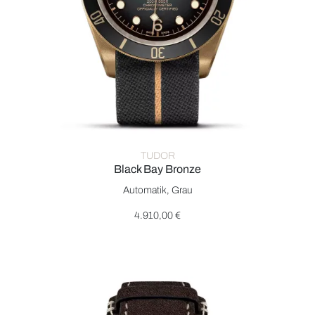
TUDOR
Black Bay Bronze
TUDOR Black Bay Bronze, Ref: M79250BA-0002, Preis: 4.91
Automatik, Grau
4.910,00 €