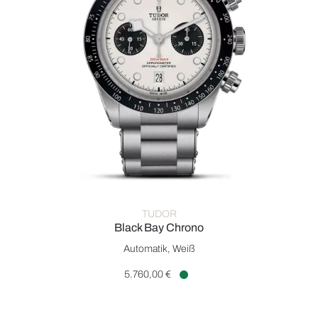
TUDOR
Black Bay Chrono
TUDOR Black Bay Chrono, Ref: M79360N-0002, Preis: 5.760,
Automatik, Weiß
5.760,00 €
Verfügbar