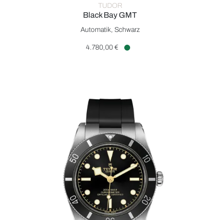
TUDOR
Black Bay GMT
TUDOR Black Bay GMT, Ref: M79830RB-0001, Preis: 4.780,0
Automatik, Schwarz
4.780,00 €
Verfügbar