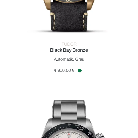
TUDOR
Black Bay Bronze
TUDOR Black Bay Bronze, Ref: M79250BA-0001, Preis: 4.910
Automatik, Grau
4.910,00 €
Verfügbar