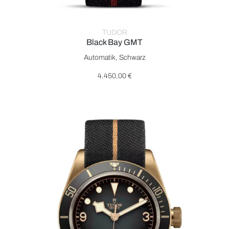
TUDOR
Black Bay GMT
TUDOR Black Bay GMT, Ref: M79830RB-0003, Preis: 4.450,
Automatik, Schwarz
4.450,00 €