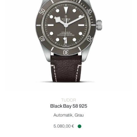
TUDOR
Black Bay 58 925
TUDOR Black Bay 58 925, Ref: M79010SG-0001, Preis: 5.080
Automatik, Grau
5.080,00 €
Verfügbar