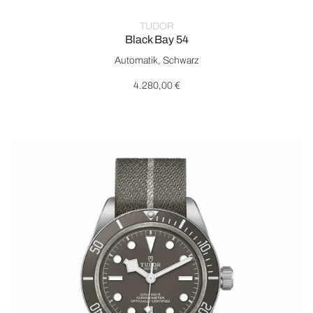
TUDOR
Black Bay 54
TUDOR Black Bay 54, Ref: M79000N-0001, Preis: 4.280,00 €
Automatik, Schwarz
4.280,00 €