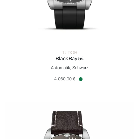
TUDOR
Black Bay 54
TUDOR Black Bay 54, Ref: M79000N-0002, Preis: 4.060,00 €,
Automatik, Schwarz
4.060,00 €
Verfügbar