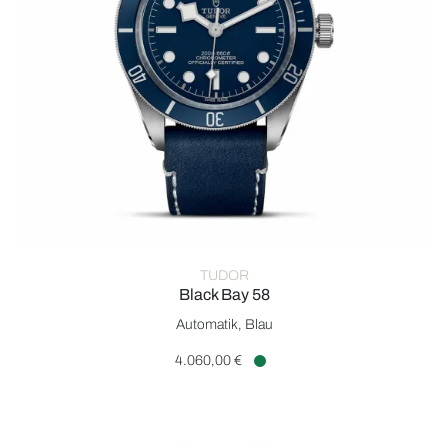
TUDOR
Black Bay 58
TUDOR Black Bay 58, Ref: M79030B-0002, Preis: 4.060,00 €,
Automatik, Blau
4.060,00 €
Verfügbar