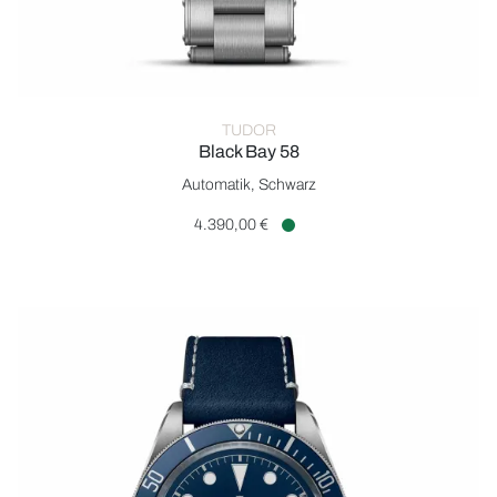
TUDOR
Black Bay 58
TUDOR Black Bay 58, Ref: M79030N-0001, Preis: 4.390,00 €,
Automatik, Schwarz
4.390,00 €
Verfügbar