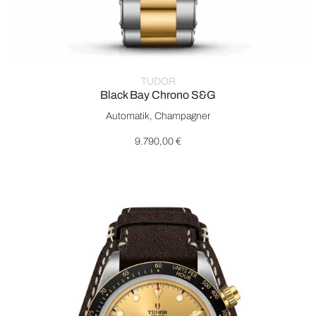
TUDOR
Black Bay Chrono S&G
TUDOR Black Bay Chrono S&G, Ref: M79363N-0007, Preis: 9
Automatik, Champagner
9.790,00 €