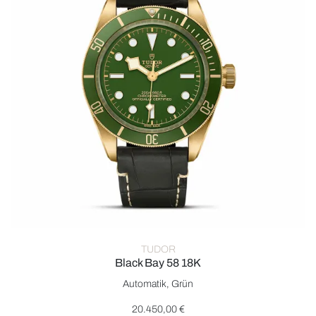
TUDOR
Black Bay 58 18K
TUDOR Black Bay 58 18K, Ref: M79018V-0001, Preis: 20.450
Automatik, Grün
20.450,00 €