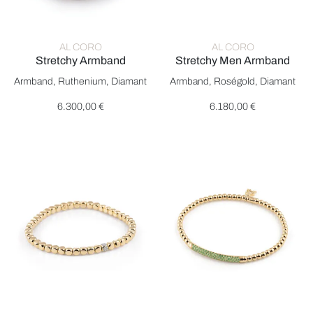
AL CORO
AL CORO
Stretchy Armband
Stretchy Men Armband
Al Coro Stretchy Armband, Ref: A390B, Preis: 6.300,00 €
Al Coro Stretchy Men Armband
Armband, Ruthenium, Diamant
Armband, Roségold, Diamant
6.300,00 €
6.180,00 €