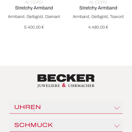
AL CORO
AL CORO
Stretchy Armband
Stretchy Armband
Al Coro Stretchy Armband, Ref: A388G, Preis: 5.400,00 €
Al Coro Stretchy Armband, Re
Armband, Gelbgold, Diamant
Armband, Gelbgold, Tsavorit
5.400,00 €
4.480,00 €
UHREN
Rolex
SCHMUCK
Angelus