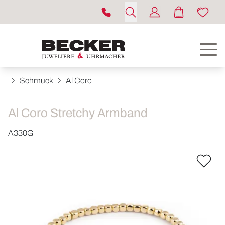
Schmuck
Al Coro
Al Coro Stretchy Armband
A330G
ROLEX