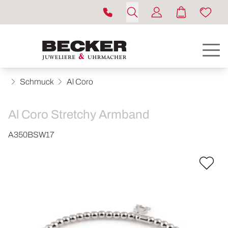
Schmuck
Al Coro
Al Coro Stretchy Armband
A350BSW17
ROLEX