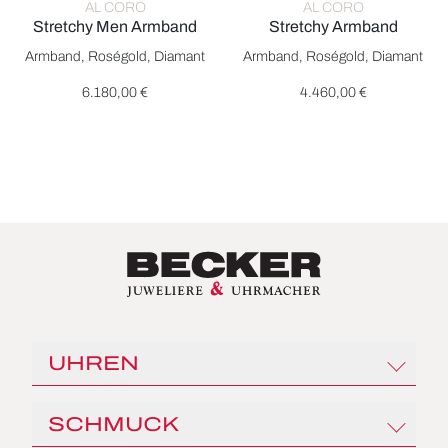
AL CORO
AL CORO
Stretchy Men Armband
Stretchy Armband
Al Coro Stretchy Men Armband, Ref: A361RBD20, Preis: 6.18
Al Coro Stretchy Armband, Ref
Armband, Roségold, Diamant
Armband, Roségold, Diamant
6.180,00 €
4.460,00 €
UHREN
Rolex
SCHMUCK
Angelus