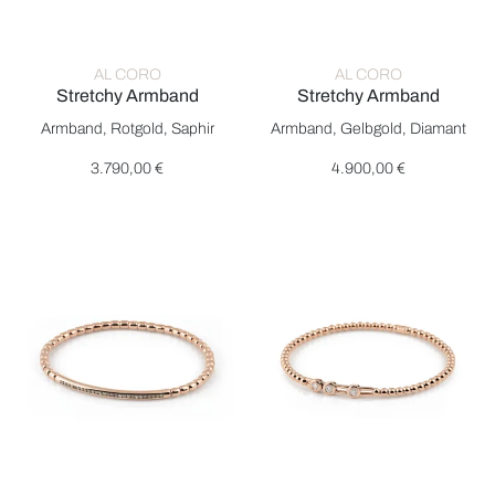
AL CORO
AL CORO
Stretchy Armband
Stretchy Armband
Al Coro Stretchy Armband, Ref: A351RB, Preis: 3.790,00 €
Al Coro Stretchy Armband, Ref
Armband, Rotgold, Saphir
Armband, Gelbgold, Diamant
3.790,00 €
4.900,00 €