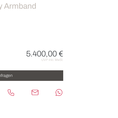
hy Armband
5.400,00 €
nen
UVP inkl. MwSt.
fragen