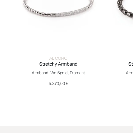
AL CORO
Stretchy Armband
St
Al Coro Stretchy Armband, Ref: A350W, Preis: 5.370,00
Al Coro S
Armband, Weißgold, Diamant
Arm
5.370,00 €