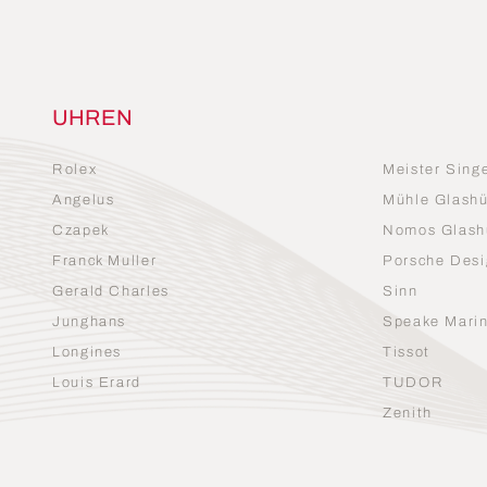
UHREN
Rolex
Meister Sing
Angelus
Mühle Glashü
Czapek
Nomos Glash
Franck Muller
Porsche Desi
Gerald Charles
Sinn
Junghans
Speake Mari
Longines
Tissot
Louis Erard
TUDOR
Zenith