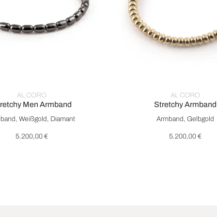
AL CORO
AL CORO
retchy Men Armband
Stretchy Armband
 €
tretchy Men Armband, Ref: A204B20, Preis: 5.200,00 €
Al Coro Stretchy Armband, R
band, Weißgold, Diamant
Armband, Gelbgold
5.200,00 €
5.200,00 €