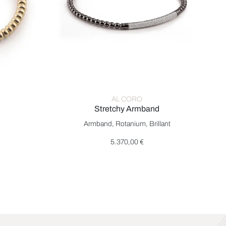
AL CORO
Stretchy Armband
ef: A960G, Preis: 5.200,00 €
Al Coro Stretchy Armband, Ref: A350B, Preis: 
Armband, Rotanium, Brillant
5.370,00 €