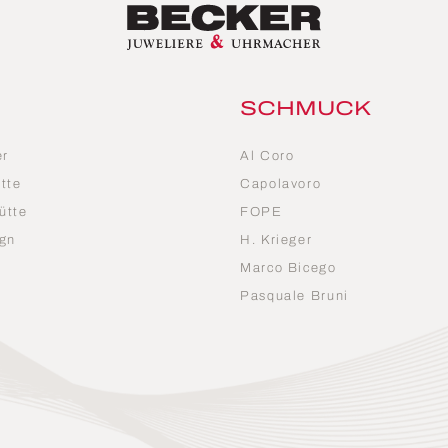
SCHMUCK
er
Al Coro
tte
Capolavoro
ütte
FOPE
gn
H. Krieger
Marco Bicego
n
Pasquale Bruni