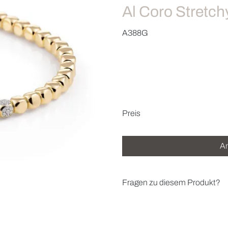
Al Coro Stretc
A388G
Preisinformatio
Preis
An
Fragen zu diesem Produkt?