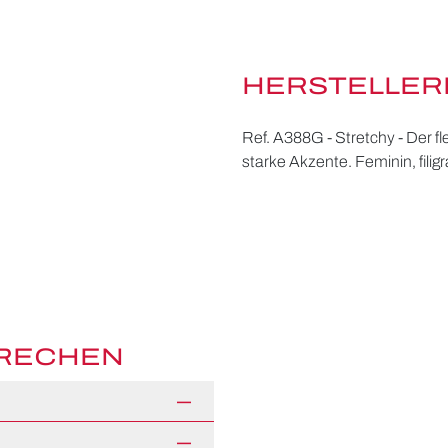
HERSTELLER
Ref. A388G - Stretchy - Der f
starke Akzente. Feminin, filig
PRECHEN