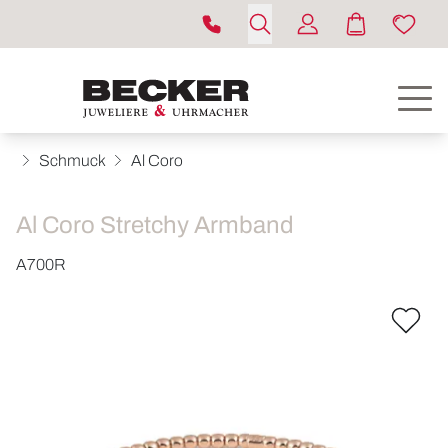
Schmuck
Al Coro
Al Coro Stretchy Armband
A700R
ROLEX