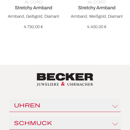
AL CORO
AL CORO
Stretchy Armband
Stretchy Armband
Al Coro Stretchy Armband, Ref: A105G, Preis: 4.730,00 €
Al Coro Stretchy Armband, Ref
Armband, Gelbgold, Diamant
Armband, Weißgold, Diamant
4.730,00 €
4.400,00 €
UHREN
Rolex
SCHMUCK
Angelus