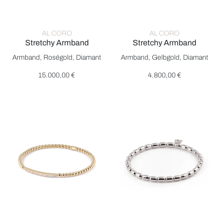
AL CORO
AL CORO
Stretchy Armband
Stretchy Armband
Al Coro Stretchy Armband, Ref: A290BR, Preis: 15.000,00 €
Al Coro Stretchy Armband, Ref
Armband, Roségold, Diamant
Armband, Gelbgold, Diamant
15.000,00 €
4.800,00 €