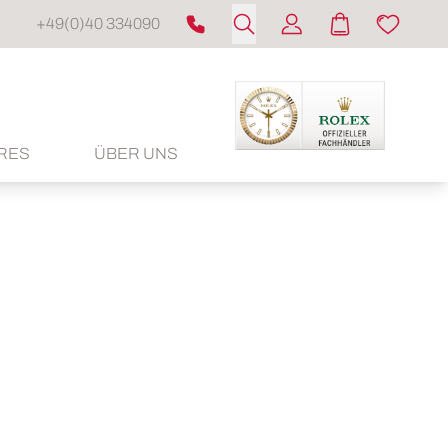
+49(0)40 334090
RES
ÜBER UNS