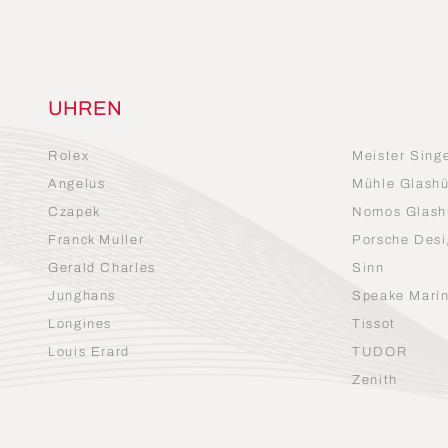
UHREN
Rolex
Meister Sing
Angelus
Mühle Glashü
Czapek
Nomos Glash
Franck Muller
Porsche Desi
Gerald Charles
Sinn
Junghans
Speake Mari
Longines
Tissot
Louis Erard
TUDOR
Zenith