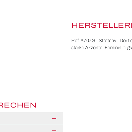
HERSTELLER
Ref. A707G - Stretchy - Der f
starke Akzente. Feminin, filig
PRECHEN