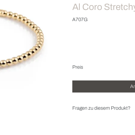
Al Coro Stretc
A707G
Preisinformatio
Preis
An
Fragen zu diesem Produkt?