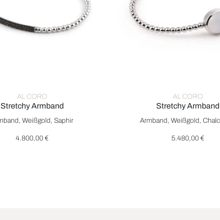
AL CORO
AL CORO
Stretchy Armband
Stretchy Armband
 €
tretchy Armband, Ref: A350WB, Preis: 4.800,00 €
Al Coro Stretchy Armband, R
mband, Weißgold, Saphir
Armband, Weißgold, Chal
4.800,00 €
5.480,00 €