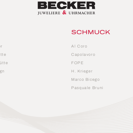
SCHMUCK
er
Al Coro
tte
Capolavoro
ütte
FOPE
gn
H. Krieger
Marco Bicego
n
Pasquale Bruni