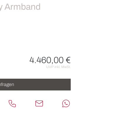
hy Armband
4.460,00 €
nen
UVP inkl. MwSt.
fragen