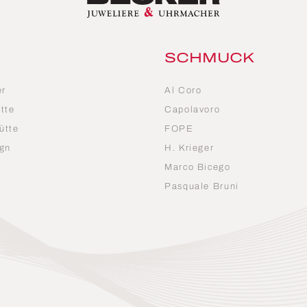
SCHMUCK
er
Al Coro
tte
Capolavoro
ütte
FOPE
gn
H. Krieger
Marco Bicego
n
Pasquale Bruni