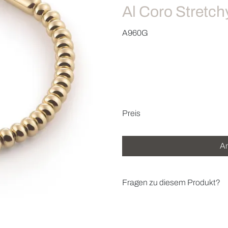
Al Coro Stretc
A960G
Preisinformatio
Preis
An
Fragen zu diesem Produkt?