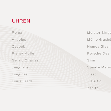
UHREN
Rolex
Meister Sing
Angelus
Mühle Glashü
Czapek
Nomos Glash
Franck Muller
Porsche Desi
Gerald Charles
Sinn
Junghans
Speake Mari
Longines
Tissot
Louis Erard
TUDOR
Zenith