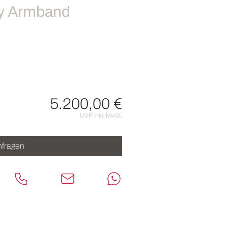
hy Armband
5.200,00 €
nen
UVP inkl. MwSt.
fragen