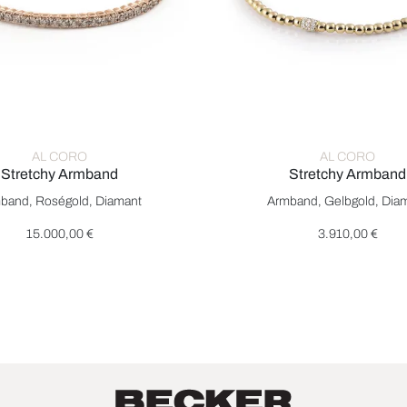
AL CORO
AL CORO
Stretchy Armband
Stretchy Armband
 €
tretchy Armband, Ref: A290BR, Preis: 15.000,00 €
Al Coro Stretchy Armband, R
band, Roségold, Diamant
Armband, Gelbgold, Dia
15.000,00 €
3.910,00 €