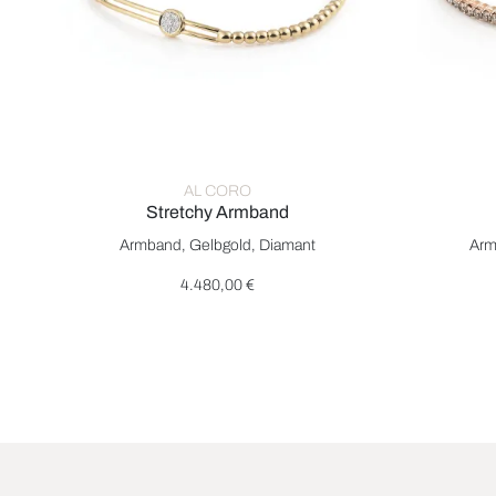
AL CORO
Stretchy Armband
Al Coro Stretchy Armband, Ref: A353G, Preis: 4.480,00
Al Coro S
Armband, Gelbgold, Diamant
Arm
4.480,00 €