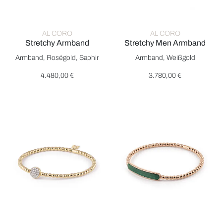
AL CORO
AL CORO
Stretchy Armband
Stretchy Men Armband
Al Coro Stretchy Armband, Ref: A350OSR17, Preis: 4.480,00 
Al Coro Stretchy Men Armband
Armband, Roségold, Saphir
Armband, Weißgold
4.480,00 €
3.780,00 €