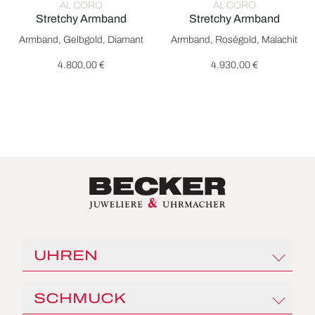
AL CORO
AL CORO
Stretchy Armband
Stretchy Armband
Al Coro Stretchy Armband, Ref: A150G, Preis: 4.800,00 €
Al Coro Stretchy Armband, Re
Armband, Gelbgold, Diamant
Armband, Roségold, Malachit
4.800,00 €
4.930,00 €
UHREN
Rolex
SCHMUCK
Angelus