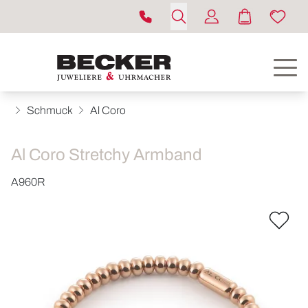
Schmuck
Al Coro
Al Coro Stretchy Armband
A960R
ROLEX