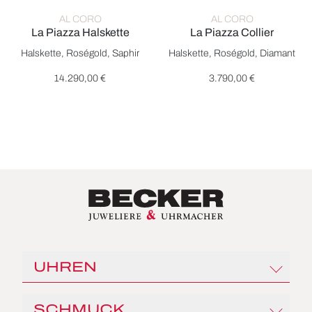
AL CORO
AL CORO
La Piazza Halskette
La Piazza Collier
Al Coro La Piazza Halskette, Ref: NC627R, Preis: 14.290,00 €
Al Coro La Piazza Collier, Ref
Halskette, Roségold, Saphir
Halskette, Roségold, Diamant
14.290,00 €
3.790,00 €
UHREN
Rolex
SCHMUCK