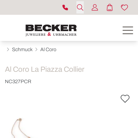
Schmuck
Al Coro
Al Coro La Piazza Collier
NC327PCR