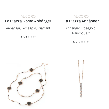
AL CORO
AL CORO
La Piazza Roma Anhänger
La Piazza Anhänger
Al Coro La Piazza Roma Anhänger, Ref: NP1483R, Preis: 3.58
Al Coro La Piazza Anhänger,
Anhänger, Roségold, Diamant
Anhänger, Roségold,
Rauchquarz
3.580,00 €
4.730,00 €