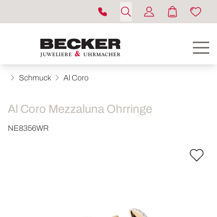
Schmuck
Al Coro
Al Coro Mezzaluna Ohrringe
NE8356WR
ROLEX