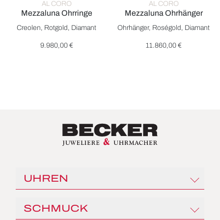
AL CORO
AL CORO
Mezzaluna Ohrringe
Mezzaluna Ohrhänger
Al Coro Mezzaluna Ohrringe, Ref: E1915, Preis: 9.980,00 €
Al Coro Mezzaluna Ohrhänger,
Creolen, Rotgold, Diamant
Ohrhänger, Roségold, Diamant
9.980,00 €
11.860,00 €
UHREN
Rolex
SCHMUCK
Angelus