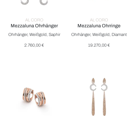
AL CORO
AL CORO
Mezzaluna Ohrhänger
Mezzaluna Ohrringe
Al Coro Mezzaluna Ohrhänger, Ref: E311BSW, Preis: 2.760,00
Al Coro Mezzaluna Ohrringe, 
Ohrhänger, Weißgold, Saphir
Ohrhänger, Weißgold, Diamant
2.760,00 €
19.270,00 €