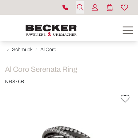
Schmuck
Al Coro
Al Coro Serenata Ring
NR376B
ROLEX