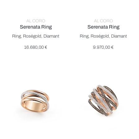
AL CORO
AL CORO
Serenata Ring
Serenata Ring
Al Coro Serenata Ring, Ref: NR9863R, Preis: 16.680,00 €
Al Coro Serenata Ring, Ref: 
Ring, Roségold, Diamant
Ring, Roségold, Diamant
16.680,00 €
9.970,00 €