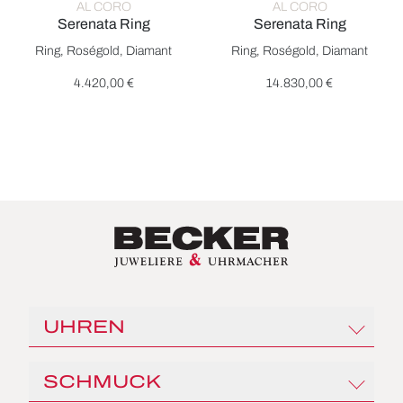
AL CORO
AL CORO
Serenata Ring
Serenata Ring
Al Coro Serenata Ring, Ref: R7651WR, Preis: 4.420,00 €
Al Coro Serenata Ring, Ref: 
Ring, Roségold, Diamant
Ring, Roségold, Diamant
4.420,00 €
14.830,00 €
UHREN
Rolex
SCHMUCK
Angelus