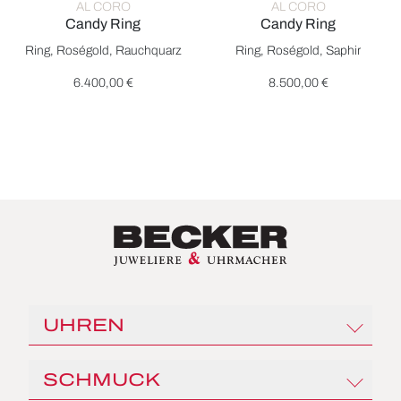
AL CORO
AL CORO
Candy Ring
Candy Ring
Al Coro Candy Ring, Ref: NR8364SQR, Preis: 6.400,00 €
Al Coro Candy Ring, Ref: NR8
Ring, Roségold, Rauchquarz
Ring, Roségold, Saphir
6.400,00 €
8.500,00 €
UHREN
Rolex
SCHMUCK
Angelus