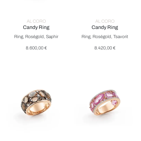
AL CORO
AL CORO
Candy Ring
Candy Ring
Al Coro Candy Ring, Ref: NR8363PSR, Preis: 8.600,00 €
Al Coro Candy Ring, Ref: NR8
Ring, Roségold, Saphir
Ring, Roségold, Tsavorit
8.600,00 €
8.420,00 €