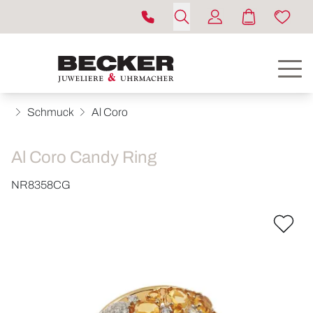
Schmuck
Al Coro
Al Coro Candy Ring
NR8358CG
ROLEX