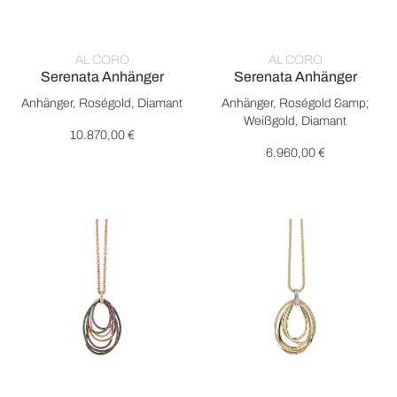
AL CORO
AL CORO
Serenata Anhänger
Serenata Anhänger
Al Coro Serenata Anhänger, Ref: P2309R, Preis: 10.870,00 €
Al Coro Serenata Anhänger, Re
Anhänger, Roségold, Diamant
Anhänger, Roségold &amp;
Weißgold, Diamant
10.870,00 €
6.960,00 €