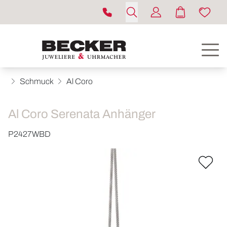
Schmuck
Al Coro
Al Coro Serenata Anhänger
P2427WBD