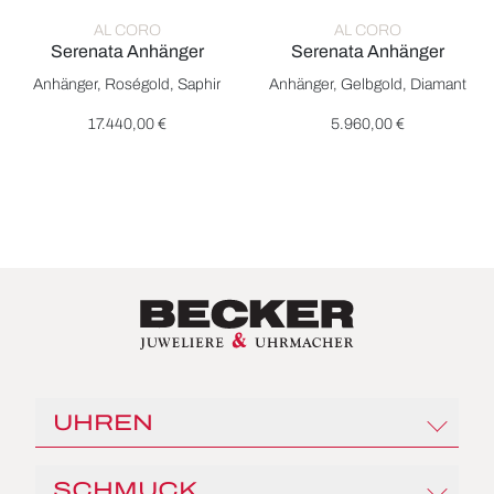
AL CORO
AL CORO
Serenata Anhänger
Serenata Anhänger
Al Coro Serenata Anhänger, Ref: NP645MCR, Preis: 17.440,0
Al Coro Serenata Anhänger, Re
Anhänger, Roségold, Saphir
Anhänger, Gelbgold, Diamant
17.440,00 €
5.960,00 €
UHREN
Rolex
SCHMUCK