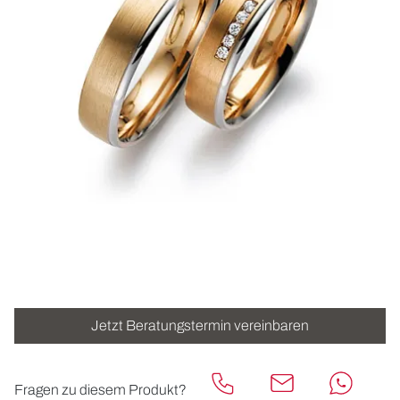
ROLEX
UHREN
SCHMUCK
HOCHZEIT
ACCESSOIRES
ÜBER UNS
Jetzt Beratungstermin vereinbaren
Fragen zu diesem Produkt?