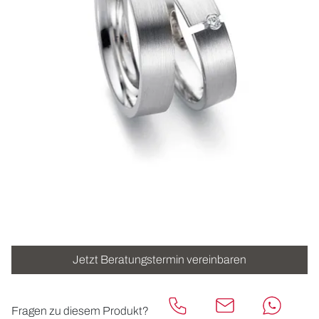
ROLEX
UHREN
SCHMUCK
HOCHZEIT
ACCESSOIRES
ÜBER UNS
Jetzt Beratungstermin vereinbaren
Fragen zu diesem Produkt?