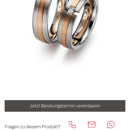
ROLEX
UHREN
SCHMUCK
HOCHZEIT
ACCESSOIRES
ÜBER UNS
Jetzt Beratungstermin vereinbaren
Fragen zu diesem Produkt?