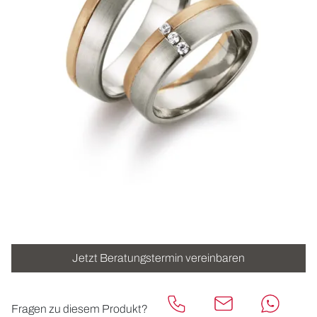
ROLEX
UHREN
SCHMUCK
HOCHZEIT
ACCESSOIRES
ÜBER UNS
Jetzt Beratungstermin vereinbaren
Fragen zu diesem Produkt?