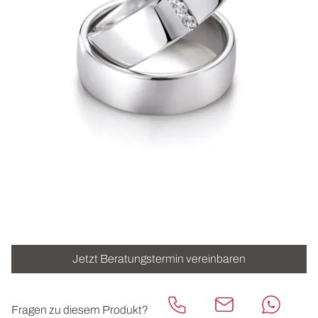
ROLEX
UHREN
SCHMUCK
HOCHZEIT
ACCESSOIRES
ÜBER UNS
Jetzt Beratungstermin vereinbaren
Fragen zu diesem Produkt?