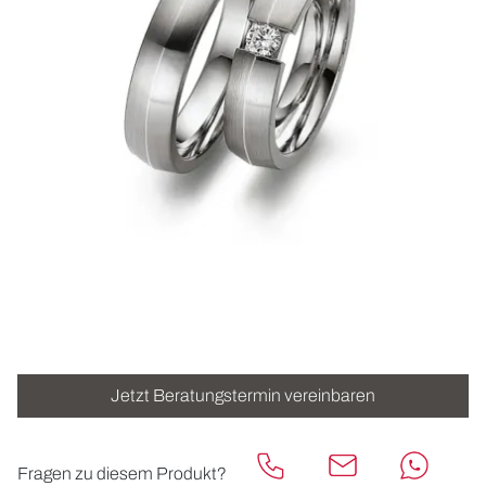
ROLEX
UHREN
SCHMUCK
HOCHZEIT
ACCESSOIRES
ÜBER UNS
Jetzt Beratungstermin vereinbaren
Fragen zu diesem Produkt?