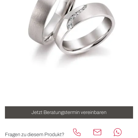
ROLEX
UHREN
SCHMUCK
HOCHZEIT
ACCESSOIRES
ÜBER UNS
Jetzt Beratungstermin vereinbaren
Fragen zu diesem Produkt?