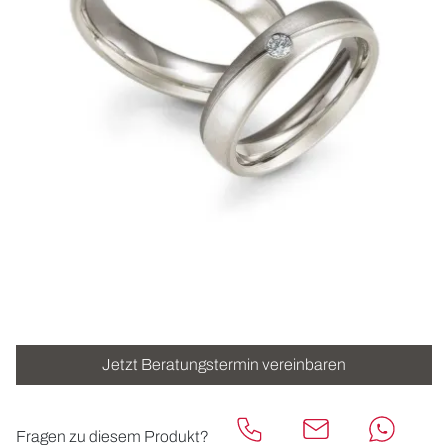
ROLEX
UHREN
SCHMUCK
HOCHZEIT
ACCESSOIRES
ÜBER UNS
Jetzt Beratungstermin vereinbaren
Fragen zu diesem Produkt?