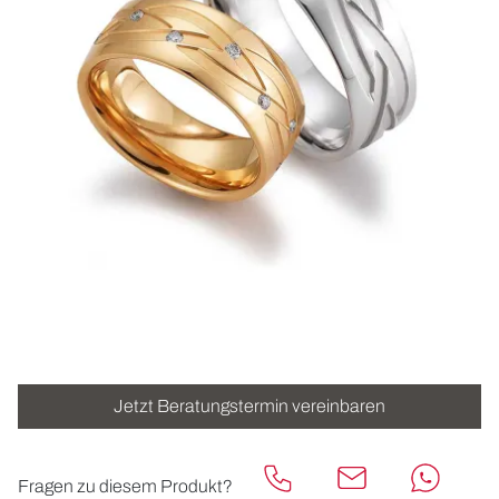
ROLEX
UHREN
SCHMUCK
HOCHZEIT
ACCESSOIRES
ÜBER UNS
Jetzt Beratungstermin vereinbaren
Fragen zu diesem Produkt?