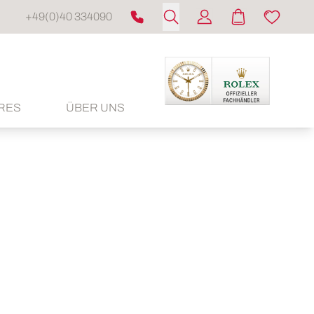
+49(0)40 334090
RES
ÜBER UNS