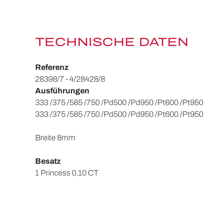
TECHNISCHE DATEN
Referenz
28398/7 - 4/28428/8
Ausführungen
333 /
375 /
585 /
750 /
Pd500 /
Pd950 /
Pt600 /
Pt950
333 /
375 /
585 /
750 /
Pd500 /
Pd950 /
Pt600 /
Pt950
Breite 8mm
Besatz
1 Princess 0,10 CT