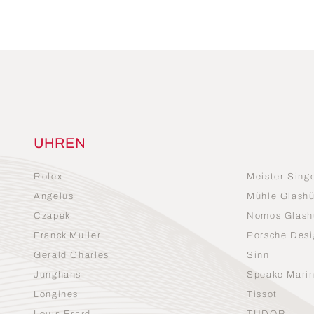
UHREN
Rolex
Meister Sing
Angelus
Mühle Glashü
Czapek
Nomos Glash
Franck Muller
Porsche Desi
Gerald Charles
Sinn
Junghans
Speake Mari
Longines
Tissot
Louis Erard
TUDOR