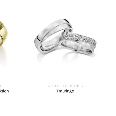
R
AUGUST GERSTNER
ktion
Trauringe
clusiv-Kollektion, Ref: 4/28673/6-28673/6
August Gerstner Trauringe, Ref: 28452/6.6-4/2