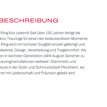
BESCHREIBUNG
Ring fürs Leben® Seit über 150 Jahren fertigt die
tur Trauringe für einen der bedeutendsten Momente
Ring wird mit höchster Sorgfalt einzeln gefertigt und
Material, Design, Verarbeitung und Tragekomfort. Als
n in sechster Generation zählt August Gerstner zu
Trauringmanufakturen weltweit. Stammsitz und
 heute in der Gold- und Schmuckstadt Pforzheim, wo
st mit Leidenschaft und Präzision gelebt wird.