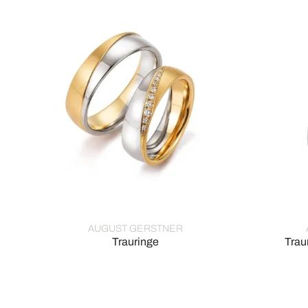
AUGUST GERSTNER
Trauringe
Trau
August Gerstner Trauringe, Ref: 28365/6-4/28365/6
August Ge