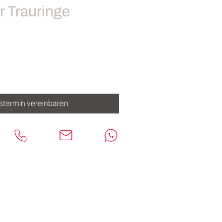
r Trauringe
stermin vereinbaren