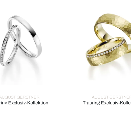
AUGUST GERSTNER
AUGUST GERSTNE
ring Exclusiv-Kollektion
Trauring Exclusiv-Kolle
rstner Trauring Exclusiv-Kollektion, Ref: 4/28696/2-28696/2,5
August Gerstner Trauring Ex