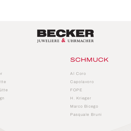
SCHMUCK
er
Al Coro
tte
Capolavoro
ütte
FOPE
gn
H. Krieger
Marco Bicego
n
Pasquale Bruni