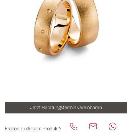
ROLEX
UHREN
SCHMUCK
HOCHZEIT
ACCESSOIRES
ÜBER UNS
Jetzt Beratungstermin vereinbaren
Fragen zu diesem Produkt?