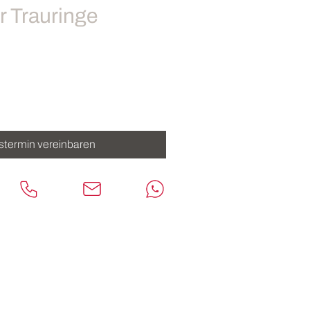
r Trauringe
stermin vereinbaren