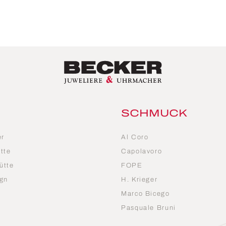
SCHMUCK
er
Al Coro
tte
Capolavoro
ütte
FOPE
gn
H. Krieger
Marco Bicego
n
Pasquale Bruni