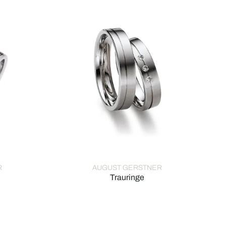
R
AUGUST GERSTNER
Trauringe
Ref: 20017/6-4/20017/6
August Gerstner Trauringe, Ref: 27250/5-4/27