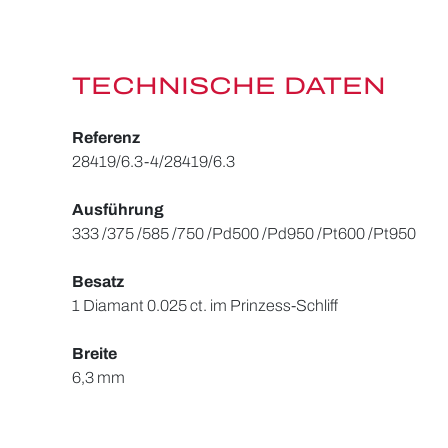
TECHNISCHE DATEN
Referenz
28419/6.3-4/28419/6.3
Ausführung
333 /375 /585 /750 /Pd500 /Pd950 /Pt600 /Pt950
Besatz
1 Diamant 0.025 ct. im Prinzess-Schliff
Breite
6,3 mm