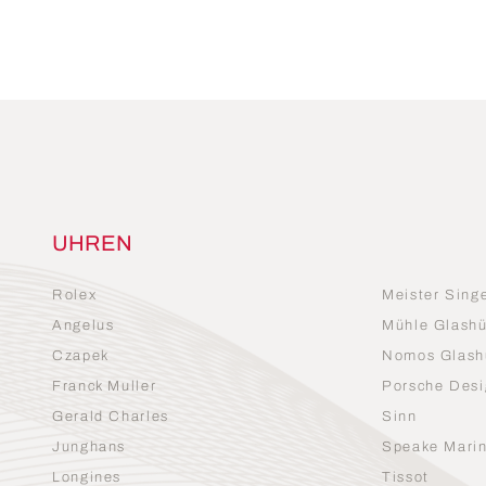
UHREN
Rolex
Meister Sing
Angelus
Mühle Glashü
Czapek
Nomos Glash
Franck Muller
Porsche Desi
Gerald Charles
Sinn
Junghans
Speake Mari
Longines
Tissot