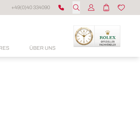
+49(0)40 334090
RES
ÜBER UNS