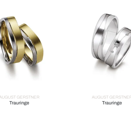
AUGUST GERSTNER
AUGUST GERSTNE
Trauringe
Trauringe
rstner Trauringe, Ref: 27444/6-4/27444/6
August Gerstner Trauringe, 