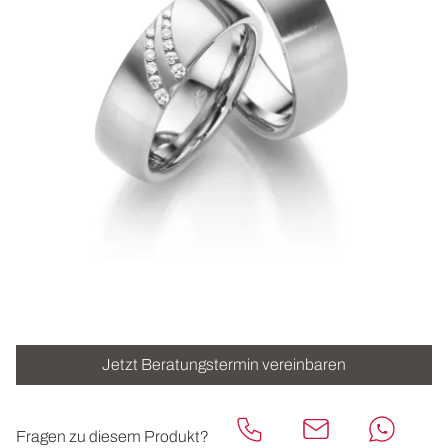
ROLEX
UHREN
SCHMUCK
HOCHZEIT
ACCESSOIRES
ÜBER UNS
Jetzt Beratungstermin vereinbaren
Fragen zu diesem Produkt?