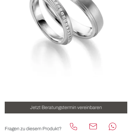
ROLEX
UHREN
SCHMUCK
HOCHZEIT
ACCESSOIRES
ÜBER UNS
Jetzt Beratungstermin vereinbaren
Fragen zu diesem Produkt?