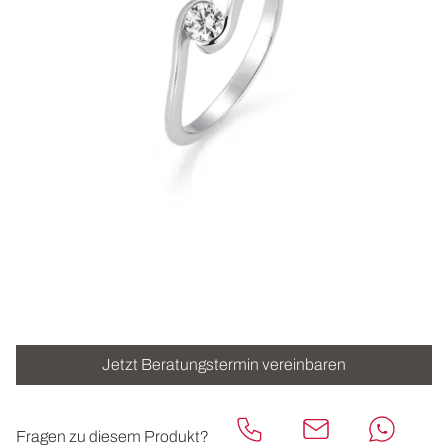
ROLEX
UHREN
SCHMUCK
HOCHZEIT
ACCESSOIRES
ÜBER UNS
Jetzt Beratungstermin vereinbaren
Fragen zu diesem Produkt?