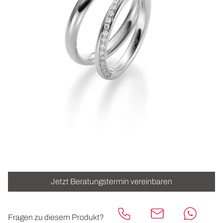
ROLEX
UHREN
SCHMUCK
HOCHZEIT
ACCESSOIRES
ÜBER UNS
Jetzt Beratungstermin vereinbaren
Fragen zu diesem Produkt?