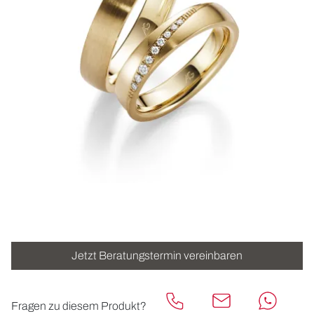
ROLEX
UHREN
SCHMUCK
HOCHZEIT
ACCESSOIRES
ÜBER UNS
Jetzt Beratungstermin vereinbaren
Fragen zu diesem Produkt?