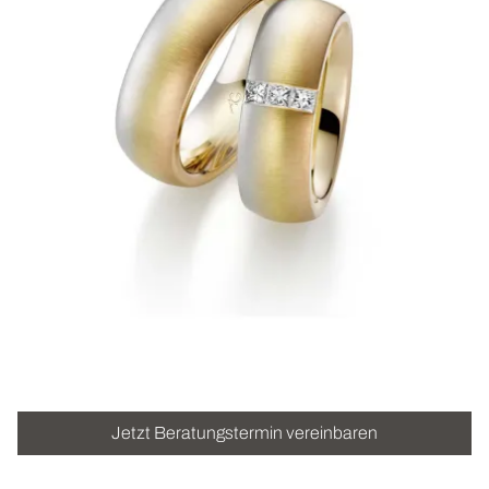
ROLEX
UHREN
SCHMUCK
HOCHZEIT
ACCESSOIRES
ÜBER UNS
Jetzt Beratungstermin vereinbaren