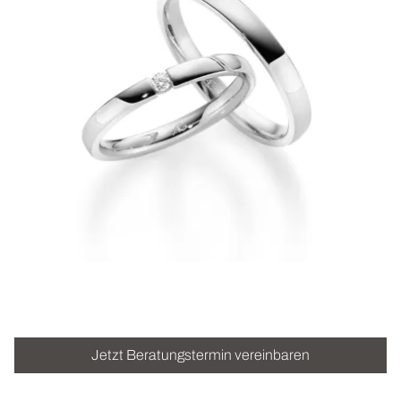
ROLEX
UHREN
SCHMUCK
HOCHZEIT
ACCESSOIRES
ÜBER UNS
Jetzt Beratungstermin vereinbaren