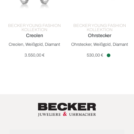
BECKER YOUNG FASHION
BECKER YOUNG FASHION
KOLLEKTION
KOLLEKTION
Creolen
Ohrstecker
Becker Young Fashion Kollektion Creolen , Ref: 2M306W8-1, P
Becker Young Fashion Kollekti
Creolen, Weißgold, Diamant
Ohrstecker, Weißgold, Diamant
3.550,00 €
530,00 €
Verfügbar