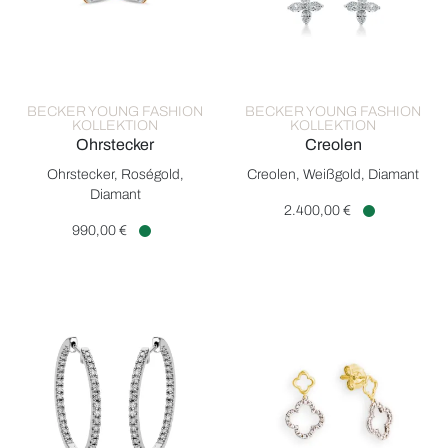
BECKER YOUNG FASHION
BECKER YOUNG FASHION
KOLLEKTION
KOLLEKTION
Ohrstecker
Creolen
Becker Young Fashion Kollektion Ohrstecker, Ref: 2F058R4-1, 
Becker Young Fashion Kollekti
Ohrstecker, Roségold,
Creolen, Weißgold, Diamant
Diamant
2.400,00 €
Verfügbar
990,00 €
Verfügbar