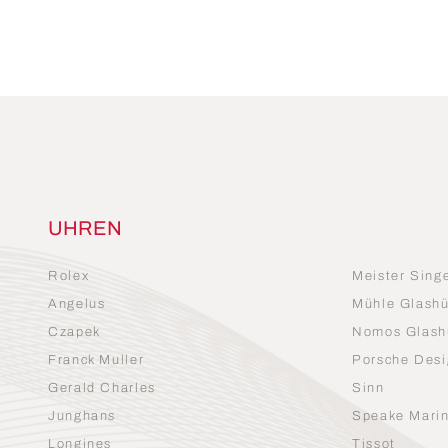
UHREN
Rolex
Meister Sing
Angelus
Mühle Glashü
Czapek
Nomos Glash
Franck Muller
Porsche Desi
Gerald Charles
Sinn
Junghans
Speake Mari
Longines
Tissot