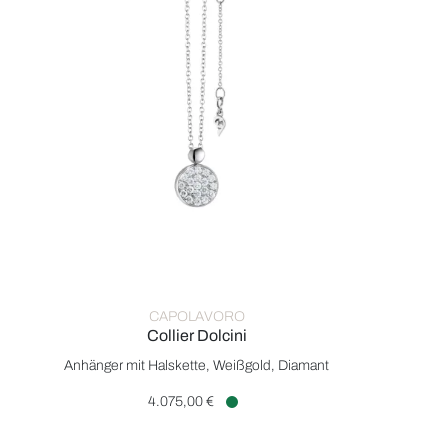
CAPOLAVORO
Collier Dolcini
Capolavoro Collier Dolcini, Ref: CO8B00590.45, Preis: 
Anhänger mit Halskette, Weißgold, Diamant
4.075,00 €
Verfügbar