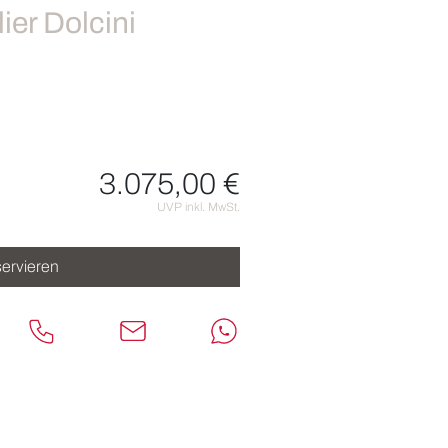
ier Dolcini
3.075,00 €
nen
UVP inkl. MwSt.
ervieren