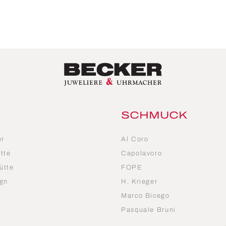
SCHMUCK
er
Al Coro
tte
Capolavoro
ütte
FOPE
gn
H. Krieger
Marco Bicego
n
Pasquale Bruni