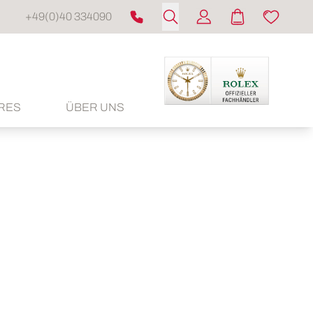
+49(0)40 334090
RES
ÜBER UNS