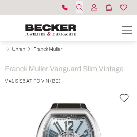
Uhren
Franck Muller
Franck Muller Vanguard Slim Vintage
V 41 S S6 AT FO VIN (BE)
ROLEX
UHREN
SCHMUCK