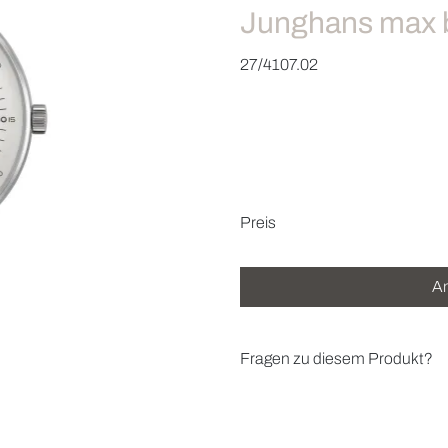
Junghans max b
27/4107.02
Preisinformatio
Preis
An
Fragen zu diesem Produkt?