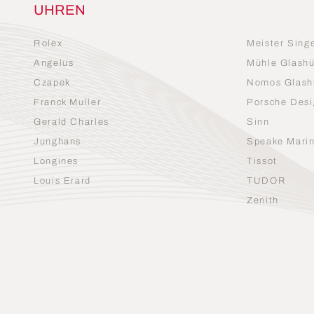
UHREN
Rolex
Meister Sing
Angelus
Mühle Glashü
Czapek
Nomos Glash
Franck Muller
Porsche Desi
Gerald Charles
Sinn
Junghans
Speake Mari
Longines
Tissot
Louis Erard
TUDOR
Zenith