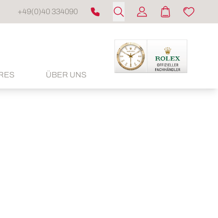
+49(0)40 334090
RES
ÜBER UNS