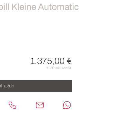
ill Kleine Automatic
1.375,00 €
nen
UVP inkl. MwSt.
fragen