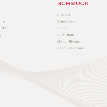
SCHMUCK
er
Al Coro
tte
Capolavoro
ütte
FOPE
gn
H. Krieger
Marco Bicego
n
Pasquale Bruni