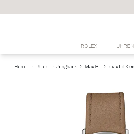
ROLEX
UHREN
Home
Uhren
Junghans
Max Bill
max bill Kle