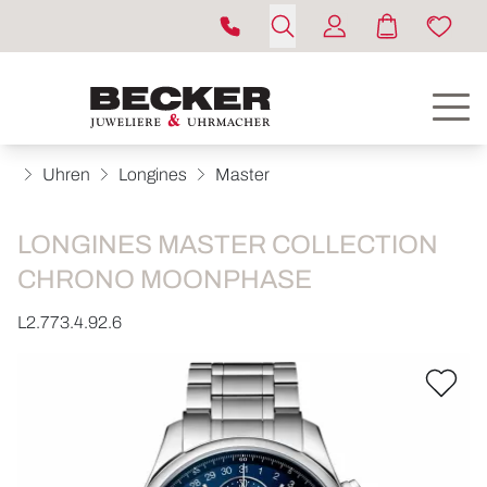
Uhren
Longines
Master
LONGINES MASTER COLLECTION
CHRONO MOONPHASE
L2.773.4.92.6
ROLEX
UHREN