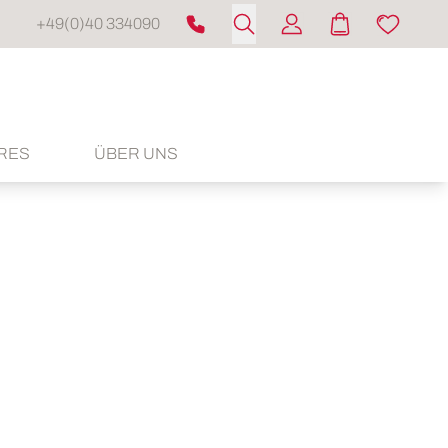
+49(0)40 334090
RES
ÜBER UNS