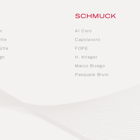
SCHMUCK
er
Al Coro
tte
Capolavoro
ütte
FOPE
gn
H. Krieger
Marco Bicego
n
Pasquale Bruni