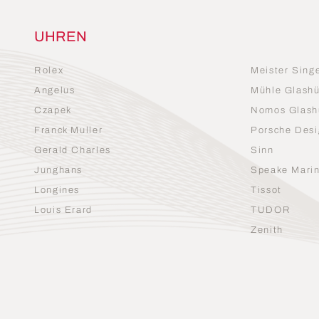
UHREN
Rolex
Meister Sing
Angelus
Mühle Glashü
Czapek
Nomos Glash
Franck Muller
Porsche Desi
Gerald Charles
Sinn
Junghans
Speake Mari
Longines
Tissot
Louis Erard
TUDOR
Zenith