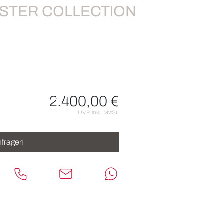
STER COLLECTION
2.400,00 €
nen
UVP inkl. MwSt.
fragen