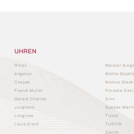
UHREN
Rolex
Meister Sing
Angelus
Mühle Glashü
Czapek
Nomos Glash
Franck Muller
Porsche Desi
Gerald Charles
Sinn
Junghans
Speake Mari
Longines
Tissot
Louis Erard
TUDOR
Zenith