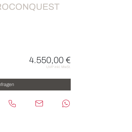
DROCONQUEST
4.550,00 €
nen
UVP inkl. MwSt.
fragen