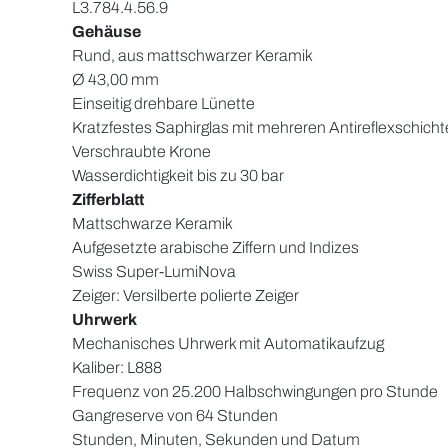
L3.784.4.56.9
Gehäuse
Rund, aus mattschwarzer Keramik
Ø 43,00 mm
Einseitig drehbare Lünette
Kratzfestes Saphirglas mit mehreren Antireflexschicht
Verschraubte Krone
Wasserdichtigkeit bis zu 30 bar
Zifferblatt
Mattschwarze Keramik
Aufgesetzte arabische Ziffern und Indizes
Swiss Super-LumiNova
Zeiger: Versilberte polierte Zeiger
Uhrwerk
Mechanisches Uhrwerk mit Automatikaufzug
Kaliber: L888
Frequenz von 25.200 Halbschwingungen pro Stunde
Gangreserve von 64 Stunden
Stunden, Minuten, Sekunden und Datum