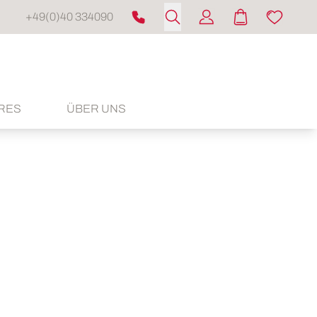
+49(0)40 334090
RES
ÜBER UNS