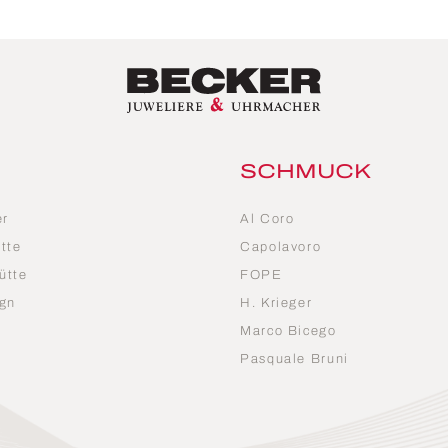
SCHMUCK
er
Al Coro
tte
Capolavoro
ütte
FOPE
gn
H. Krieger
Marco Bicego
n
Pasquale Bruni